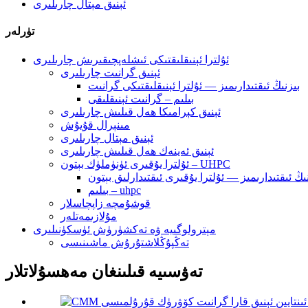
ئېنىق مېتال چارىلىرى
تۈرلەر
ئۇلترا ئېنىقلىقتىكى ئىشلەپچىقىرىش چارىلىرى
ئېنىق گرانىت چارىلىرى
بىزنىڭ ئىقتىدارىمىز — ئۇلترا ئېنىقلىقتىكى گرانىت
بىلىم – گرانىت ئېنىقلىقى
ئېنىق كېرامىكا ھەل قىلىش چارىلىرى
مىنېرال قۇيۇش
ئېنىق مېتال چارىلىرى
ئېنىق ئەينەك ھەل قىلىش چارىلىرى
ئۇلترا يۇقىرى ئۈنۈملۈك بېتون – UHPC
بىلىم – uhpc
قوشۇمچە زاپچاسلار
مۇلازىمەتلەر
مېترولوگىيە ۋە تەكشۈرۈش ئۈسكۈنىلىرى
تەڭپۇڭلاشتۇرۇش ماشىنىسى
تەۋسىيە قىلىنغان مەھسۇلاتلار