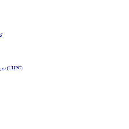
كۆ
بىزنىڭ ئىقتىدارىمىز — ئۇلترا يۇقىرى ئىقتىدارلىق بېتون (UHPC)