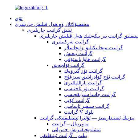
ئۆي
مەھسۇلاتلار ۋە ھەل قىلىش چارىلىرى
ئېنىق گرانىت چارىلىرى
ېنىقلىق گرانىت بىر بېكەتلىك ھەل قىلىش چارىلىرى
گرانىت تەركىبلىرى
گرانىت مېخانىكىلىق زاپچاسلار
گرانىت يىغىش
گرانىت ھاۋا ياستۇقى
گرانىت ئۆلچەش
گرانىت تۈز گىرۋەك
گرانىت ئۈچ كۋادراتلىق سىزغۇچ
گرانىت پاراللېللىرى
گرانىت يۈز تاختىسى
گرانىت چاسا سىزىقچىسى
گرانىت كۇبى
گرانىت سىفېر ئاساسى
گرانىت V بلوك
بىزنىڭ ئىقتىدارىمىز — ئۇلترا ئېنىقلىقتىكى گرانىت
ماتېرىيال – گرانىت
ئىشلەپچىقىرىش جەريانى
بىلىم – گرانىت ئېنىقلىقى