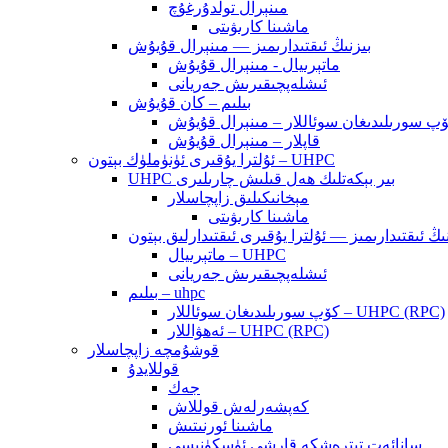
مىنېرال تولدۇرغۇچ
ماشىنا كارىۋىتى
بىزنىڭ ئىقتىدارىمىز — مىنېرال قۇيۇش
ماتېرىيال - مىنېرال قۇيۇش
ئىشلەپچىقىرىش جەريانى
بىلىم – كان قۇيۇش
پ سورىلىدىغان سوئاللار – مىنېرال قۇيۇش
قاپلار – مىنېرال قۇيۇش
ئۇلترا يۇقىرى ئۈنۈملۈك بېتون – UHPC
UHPC بىر بېكەتلىك ھەل قىلىش چارىلىرى
مېخانىكىلىق زاپچاسلار
ماشىنا كارىۋىتى
ماتېرىيال – UHPC
ئىشلەپچىقىرىش جەريانى
بىلىم – uhpc
كۆپ سورىلىدىغان سوئاللار – UHPC (RPC)
ئەھۋاللار – UHPC (RPC)
قوشۇمچە زاپچاسلار
قوللايدۇ
جەك
كەپشەرلەش قوللاش
ماشىنا ئورنىتىش
سانائەت تىترەشكە قارشى ئۈسكۈنىسى