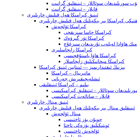
پ سورىلىدىغان سوئاللار – ئېنىقلىق گرانىت
قاپلار – ئېنىقلىق گرانىت
ئېنىق كېرامىكا ھەل قىلىش چارىلىرى
ىقتىكى كېرامىكا بىر بېكەتلىك ھەل قىلىش چارىلىرى
كېرامىكا ئۆلچەش
كېرامىكا چاسا سىزىقچى
كېرامىكا تۈز گىرۋەك
مىك ھاۋادا لەيلەپ تۇرىدىغان سىزغۇچ
كېرامىكا زاپچاسلىرى
كېرامىكا ھاۋا ياستۇقچىسى
كېرامىكا مېخانىكىلىق زاپچاسلار
بىزنىڭ ئىقتىدارىمىز — ئىنتايىن ئېنىق كېرامىكا
ماتېرىيال – كېرامىكا
ئىشلەپچىقىرىش جەريانى
بىلىم – كېرامىكا ئېنىقلىقى
ىلىدىغان سوئاللار – ئېنىقلىق كېرامىكىسى
قاپلار – سانائەت كېرامىكىسى
ئېنىق مېتال چارىلىرى
ئېنىقلىق مېتال بىر بېكەتلىك ھەل قىلىش چارىلىرى
مېتال ئۆلچەش
چويۇن يۈز تاختىسى
ئوپتىكىلىق يۈزەكى تاختا
ئۆلچەش تاختىسى
مېتال زاپچاسلىرى