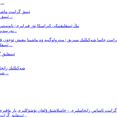
C ئۈچۈن ئىنتايىن ئېنىق قارا گرانىت كۆۋرۈك قۇرۇلمىسى ...
ئېنىق گرانىت ماشىنا ئاساسى — گانترى ئۇسلۇبىدىكى قۇرۇلما ...
ZHHIMG® تەرىپىدىن ئىشلەنگەن ئېنىق كېرامىك تۈز قىر: ئىنژېنېر...
ZHHIMG® ئېنىقلىق گرانىت چاسا | قارا گرانىت ئۈچ بۇلۇڭلۇق ...
T شەكىللىك C شەكىللىك ئېنىق قارا گرانىت ماشىنا ئاساسى ...
ZHHIMG® ئېنىقلىق گرانىت ئاساس زاپچاسلىرى – يۇقىرى زىچلىقتىكى...