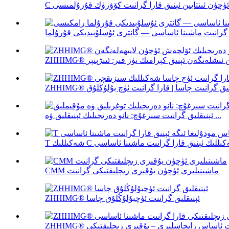
ئېنىقلىق گرانىت سىزغۇچ: نانو دەرىجىلىك ئېنىقلىق ۋە ...
CMM ماشىنىلىرى ئۈچۈن يۇقىرى زىچلىقتىكى گرانىت
ZHHIMG® ئېنىقلىق گرانىت ئۈچبۇلۇڭلۇق چاسا