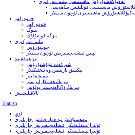
تەڭپۇڭلاشتۇرۇش ماشىنىسى بىلىم مەركىزى
ڭلاشتۇرۇش ماشىنىسى قوللىنىش ساھەسى
ەڭپۇڭلاشتۇرۇش ماشىنىلىرى ئۈچۈن سىنلار
خەۋەرلەر
خەۋەرلەر
بىلوگ
بىزگە قوشۇلۇڭ
بىلىم مەركىزى
چۈشۈرۈش
ئېنىق ئىشلەپچىقىرىش ئۈچۈن سىنلار
بىز ھەققىدە
شىركەت تونۇشتۇرۇش
يېڭىلىق يارىتىش ۋە تېخنىكىلار
نېمىشقا بىز
بىزنىڭ ھەمكارلىرىمىز
بىزنىڭ ۋاكالەتچىمىز بولۇش
ئالاقىلىشىش
English
ئۆي
مەھسۇلاتلار ۋە ھەل قىلىش چارىلىرى
ئۇلترا ئېنىقلىقتىكى ئىشلەپچىقىرىش چارىلىرى
ئۇلترا ئېنىقلىقتىكى ئىشلەپچىقىرىش چارىلىرى