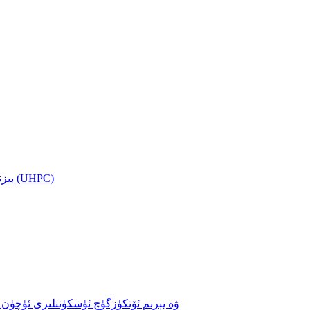
بىزنىڭ ئىقتىدارىمىز — ئۇلترا يۇقىرى ئىقتىدارلىق بېتون (UHPC)