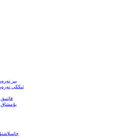
بىر تەرە
ئىككى تەرەپ
قاتتىق
يۇمشاق 
خاسلاشتۇ